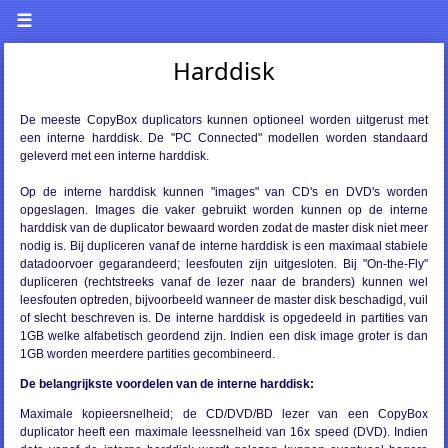
☰
Harddisk
De meeste CopyBox duplicators kunnen optioneel worden uitgerust met
een interne harddisk. De "PC Connected" modellen worden standaard
geleverd met een interne harddisk.
Op de interne harddisk kunnen "images" van CD's en DVD's worden
opgeslagen. Images die vaker gebruikt worden kunnen op de interne
harddisk van de duplicator bewaard worden zodat de master disk niet meer
nodig is. Bij dupliceren vanaf de interne harddisk is een maximaal stabiele
datadoorvoer gegarandeerd; leesfouten zijn uitgesloten. Bij "On-the-Fly"
dupliceren (rechtstreeks vanaf de lezer naar de branders) kunnen wel
leesfouten optreden, bijvoorbeeld wanneer de master disk beschadigd, vuil
of slecht beschreven is. De interne harddisk is opgedeeld in partities van
1GB welke alfabetisch geordend zijn. Indien een disk image groter is dan
1GB worden meerdere partities gecombineerd.
De belangrijkste voordelen van de interne harddisk:
Maximale kopieersnelheid; de CD/DVD/BD lezer van een CopyBox
duplicator heeft een maximale leessnelheid van 16x speed (DVD). Indien